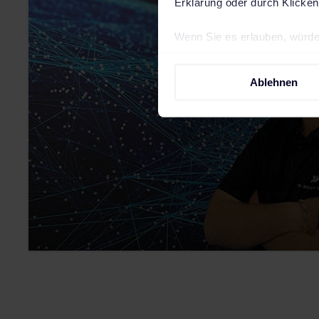
Erklärung oder durch Klicken
Wenn Sie es erlauben, würde
Informationen über Ih
Ihr Gerät durch aktiv
Ablehnen
Erfahren Sie mehr darüber, w
Einzelheiten
fest.
Wir verwenden Cookies, um I
und die Zugriffe auf unsere 
Website an unsere Partner fü
möglicherweise mit weiteren
der Dienste gesammelt haben
Impressum
.