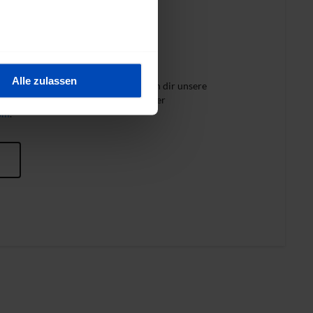
ragen zum
op?
au sein können
zieren
Alle zulassen
egt uns am Herzen. Bei Fragen stehen dir unsere
hre Präferenzen im
Abschnitt
gerne zur Seite. Kontaktiere uns unter
com
.
 Medien anbieten zu können
hrer Verwendung unserer
 führen diese Informationen
 im Rahmen deiner Nutzung
ärung
und unserem