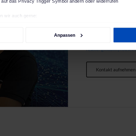
 auf das Privacy Trigger Symbol ändern oder widerrufen
Du hast F
n wir auch gerne:
Partnersh
re geografische Lage erfassen, welche bis auf einige Meter gen
es Scannen nach bestimmten Merkmalen (Fingerprinting) identifi
Anpassen
Der persönliche Kontakt li
ie Ihre persönlichen Daten verarbeitet werden, und legen Sie I
kompetenten Expert:innen 
reseller@mobilityhouse.
nhalte und Anzeigen zu personalisieren, Funktionen für soziale
Website zu analysieren. Außerdem geben wir Informationen zu I
Kontakt aufnehmen
r soziale Medien, Werbung und Analysen weiter. Unsere Partner
 Daten zusammen, die du ihnen bereitgestellt hast oder die sie
. Weitere Informationen findest du in unserer
Datenschutzerkl