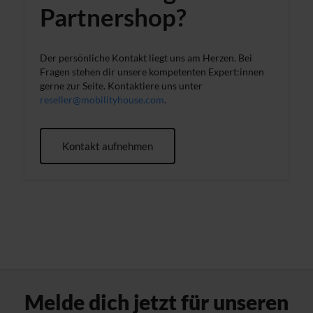
Partnershop?
Verwendung unserer Website an unsere Partner für
soziale Medien, Werbung und Analysen weiter. Unsere
Partner führen diese Informationen möglicherweise mit
Der persönliche Kontakt liegt uns am Herzen. Bei
weiteren Daten zusammen, die du ihnen bereitgestellt
Fragen stehen dir unsere kompetenten Expert:innen
hast oder die sie im Rahmen deiner Nutzung der Dienste
gerne zur Seite. Kontaktiere uns unter
reseller@mobilityhouse.com
.
gesammelt haben. Weitere Informationen findest du in
unserer
Datenschutzerklärung
und unserem
Impressum
.
Kontakt aufnehmen
Melde dich jetzt für unseren