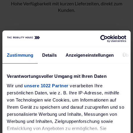
Hohe Verfügbarkeit mit kurzen Lieferzeiten, direkt zum
Kunden.
Zustimmung
Details
Anzeigeneinstellungen
Über
Verantwortungsvoller Umgang mit Ihren Daten
Wir und
unsere 1022 Partner
verarbeiten Ihre
Persönliche Beratung durch Fachexpert:innen.
persönlichen Daten, wie z. B. Ihre IP-Adresse, mithilfe
von Technologien wie Cookies, um Informationen auf
Ihrem Gerät zu speichern und darauf zuzugreifen und so
Neues Partnerkonto eröffnen
personalisierte Werbung und Inhalte, Messungen von
Werbung und Inhalten, Zielgruppenforschung sowie
Entwicklung von Angeboten zu ermöglichen. Sie