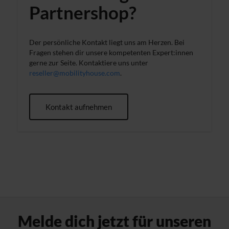
Partnershop?
Verwendung unserer Website an unsere Partner für
soziale Medien, Werbung und Analysen weiter. Unsere
Partner führen diese Informationen möglicherweise mit
Der persönliche Kontakt liegt uns am Herzen. Bei
weiteren Daten zusammen, die du ihnen bereitgestellt
Fragen stehen dir unsere kompetenten Expert:innen
hast oder die sie im Rahmen deiner Nutzung der Dienste
gerne zur Seite. Kontaktiere uns unter
reseller@mobilityhouse.com
.
gesammelt haben. Weitere Informationen findest du in
unserer
Datenschutzerklärung
und unserem
Impressum
.
Kontakt aufnehmen
Melde dich jetzt für unseren