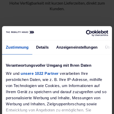
Hohe Verfügbarkeit mit kurzen Lieferzeiten, direkt zum
Kunden.
Zustimmung
Details
Anzeigeneinstellungen
Über
Verantwortungsvoller Umgang mit Ihren Daten
Wir und
unsere 1022 Partner
verarbeiten Ihre
Persönliche Beratung durch Fachexpert:innen.
persönlichen Daten, wie z. B. Ihre IP-Adresse, mithilfe
von Technologien wie Cookies, um Informationen auf
Ihrem Gerät zu speichern und darauf zuzugreifen und so
Neues Partnerkonto eröffnen
personalisierte Werbung und Inhalte, Messungen von
Werbung und Inhalten, Zielgruppenforschung sowie
Entwicklung von Angeboten zu ermöglichen. Sie